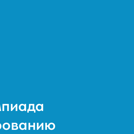
мпиада
рованию